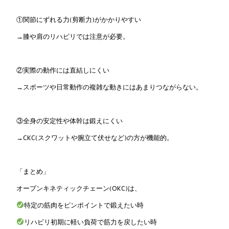
①関節にずれる力(剪断力)がかかりやすい
→膝や肩のリハビリでは注意が必要。
②実際の動作には直結しにくい
→スポーツや日常動作の複雑な動きにはあまりつながらない。
③全身の安定性や体幹は鍛えにくい
→CKC(スクワットや腕立て伏せなど)の方が機能的。
「まとめ」
オープンキネティックチェーン(OKC)は、
特定の筋肉をピンポイントで鍛えたい時
リハビリ初期に軽い負荷で筋力を戻したい時