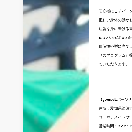
初心者にこそパー
正しい身体の動か
理論を身に着ける
100人いれば10
価値観や型に当ては
ドのプログラムと
ていただきます。
———————————-
【yourselfパ
住所：愛知県清須市
コーポラスイトウ1
営業時間：8:00〜22