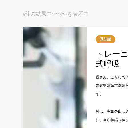
3件の結果中1〜3件を表示中
豆知識
トレーニ
式呼吸
皆さん、こんにち
愛知県清須市新清洲
す。
肺は、空気の出し
に、自ら伸縮（伸