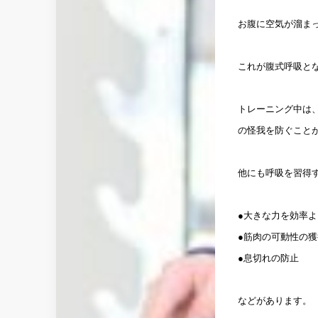
お腹に空気が溜ま
これが腹式呼吸と
トレーニング中は
の怪我を防ぐこと
他にも呼吸を習得
●大きな力を効率
●筋肉の可動性の獲
●息切れの防止
などがあります。