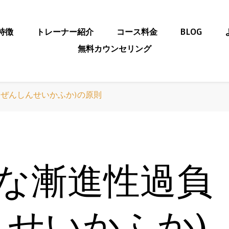
の特徴
トレーナー紹介
コース料金
BLOG
ナルトレーニングジム「yo
無料カウンセリング
市のパーソナルト
(ぜんしんせいかふか)の原則
な漸進性過負
んせいかふか)