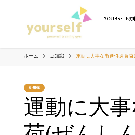
YOURSELF
愛知県清須市のパーソ
愛知県清須
ホーム
豆知識
運動に大事な漸進性過負荷
「yourself」
豆知識
運動に大事
荷(ぜんし